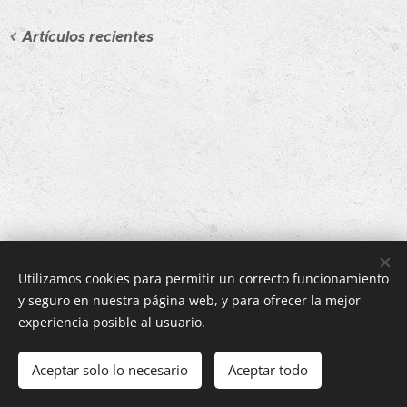
Artículos recientes
Utilizamos cookies para permitir un correcto funcionamiento
© 2020 CASA RURAL LENCO. Calle San Bartolomé nº20,
y seguro en nuestra página web, y para ofrecer la mejor
Zilbeti, 31639 (Navarra) Tel
experiencia posible al usuario.
608163675
Aceptar solo lo necesario
Aceptar todo
Creado con
Webnode
Cookies