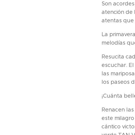
Son acordes 
atención de
atentas que
La primaver
melodías qu
Resucita cad
escuchar. El 
las mariposas
los paseos d
¡Cuánta belle
Renacen las 
este milagro
cántico vict