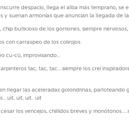
anscurre despacio, llega el alba más temprano, se 
os y suenan armonías que anuncian la llegada de la
, chip bullicioso de los gorriones, siempre nerviosos,
os con carraspeo de los colirojos.
o cu-cú, improvisando...
arpinteros tac, tac, tac....siempre los creí inspirador
en llegar las aceleradas golondrinas, parloteando
.uit, uit, uit.. uit
esar los vencejos, chillidos breves y monótonos.....suiiii, 