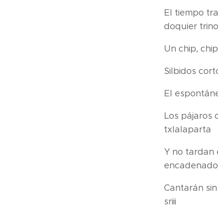
El tiempo tr
doquier trin
Un chip, chip
Silbidos cort
El espontáne
Los pájaros c
txlalaparta
Y no tardan 
encadenados...
Cantarán sin c
sriii