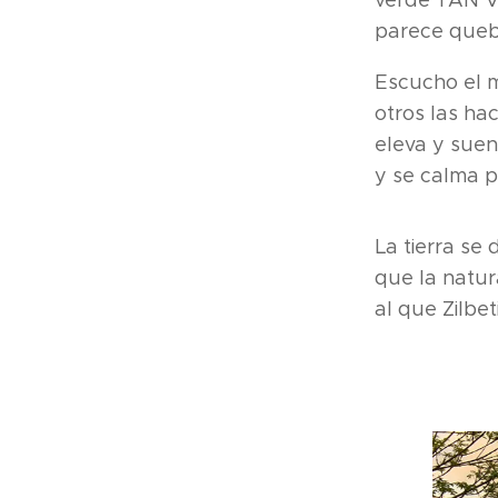
verde TAN V
parece quebr
Escucho el m
otros las ha
eleva y sue
y se calma p
La tierra se 
que la natur
al que Zilbe