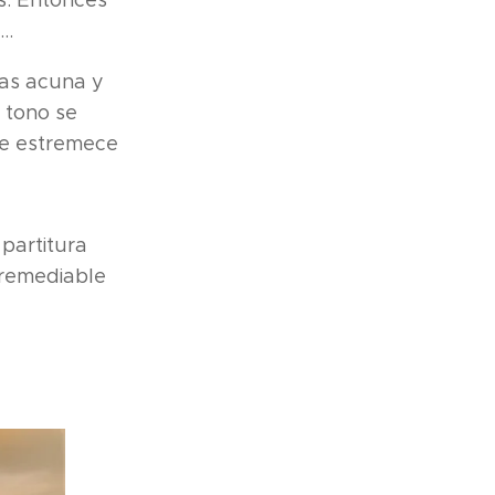
s. Entonces
..
las acuna y
u tono se
se estremece
 partitura
rremediable