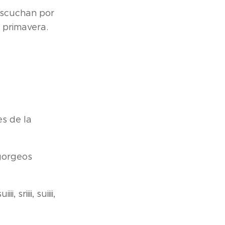
escuchan por
 primavera.
es de la
 gorgeos
sriiii, suiiii,