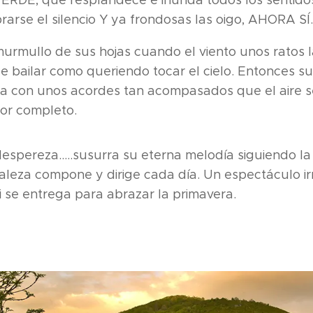
ERDE, que resplandece e inunda todos los sentido
arse el silencio Y ya frondosas las oigo, AHORA SÍ..
urmullo de sus hojas cuando el viento unos ratos 
ce bailar como queriendo tocar el cielo. Entonces s
na con unos acordes tan acompasados que el aire 
or completo.
despereza.....susurra su eterna melodía siguiendo la
aleza compone y dirige cada día. Un espectáculo i
ti se entrega para abrazar la primavera.