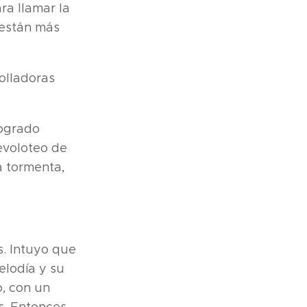
ra llamar la
 están más
olladoras
logrado
revoloteo de
la tormenta,
s. Intuyo que
elodía y su
o, con un